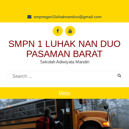
Skip
to
content
smpnegeri1luhaknanduo@gmail.com
SMPN 1 LUHAK NAN DUO
PASAMAN BARAT
Sekolah Adiwiyata Mandiri
Search
for:
Menu